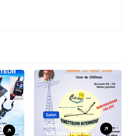
Salon
Salon
radioamateur de