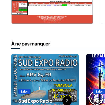
À ne pas manquer
Salon
Salon
Sud Expo Radio
Ham