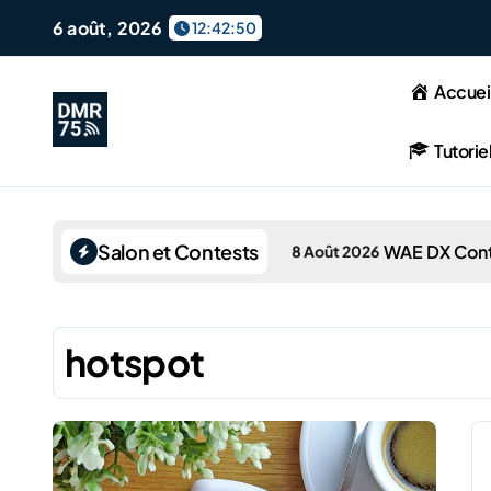
Skip
6 août, 2026
12:42:51
to
content
Accuei
Tutorie
Salon et Contests
WAE DX Con
8 Août 2026
hotspot