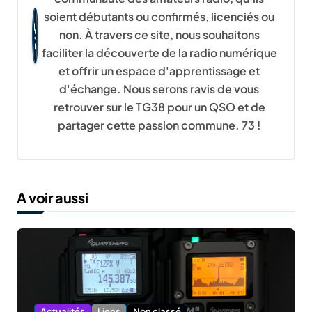
t
soient débutants ou confirmés, licenciés ou
i
non. À travers ce site, nous souhaitons
o
faciliter la découverte de la radio numérique
et offrir un espace d'apprentissage et
n
d'échange. Nous serons ravis de vous
retrouver sur le TG38 pour un QSO et de
d
partager cette passion commune. 73 !
e
l
’
A voir aussi
a
r
t
Actualités
Liens
Non classé