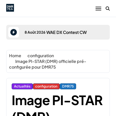
Skip
to
content
 CW
WAE DX Contest CW
8 Août 2026
22 Août 2
Home
configuration
Image PI-STAR (DMR) officielle pré-
configurée pour DMR75
Actualités
configuration
DMR75
Image PI-STAR