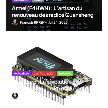
i
Armel (F4HWN) : L’artisan du
c
renouveau des radios Quansheng
l
Francois RR92F1
Juil 24, 2026
e
Actualités
configuration
tutoriels
Meshcore : La révolution
silencieuse du LoRa maillé hors-
réseau (Et pourquoi il bouscule
Francois RR92F1
Juil 22, 2026
Meshtastic)