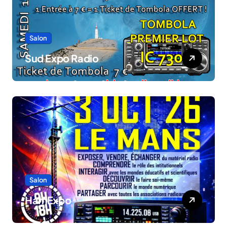
Salon
Sud Expo Radio
Salon
HamExpo