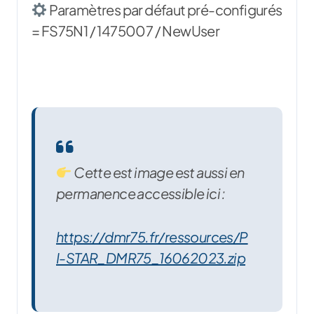
Paramètres par défaut pré-configurés
= FS75N1 / 1475007 / NewUser
Cette est image est aussi en
permanence accessible ici :
https://dmr75.fr/ressources/P
I-STAR_DMR75_16062023.zip