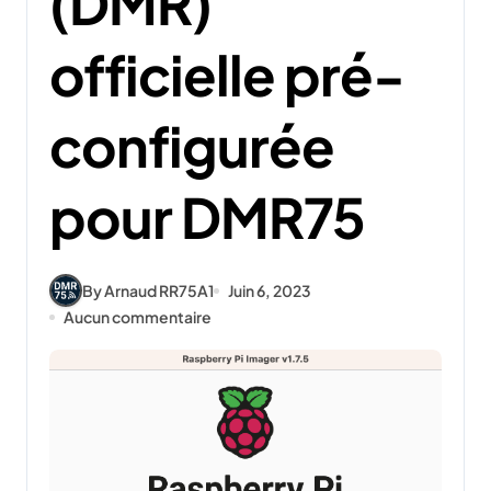
(DMR)
officielle pré-
configurée
pour DMR75
By Arnaud RR75A1
Juin 6, 2023
Aucun commentaire