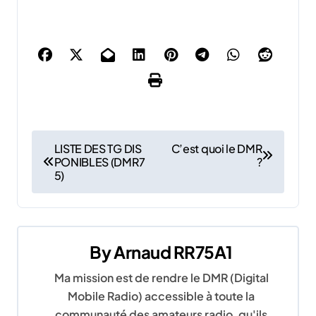
N
LISTE DES TG DIS
C’est quoi le DMR
PONIBLES (DMR7
?
a
5)
v
i
By
Arnaud RR75A1
g
Ma mission est de rendre le DMR (Digital
a
Mobile Radio) accessible à toute la
communauté des amateurs radio, qu'ils