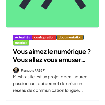
Actualités
configuration
documentation
tutoriels
Vous aimez le numérique ?
Vous allez vous amuser
avec Meshtastic !
Francois RR92F1
Meshtastic est un projet open-source
passionnant qui permet de créer un
réseau de communication longue...