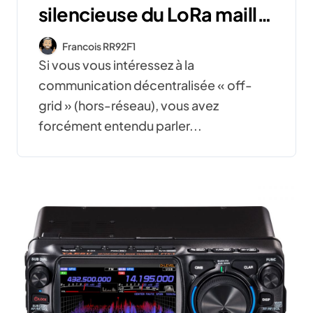
silencieuse du LoRa maillé
hors-réseau (Et pourquoi il
Francois RR92F1
bouscule Meshtastic)
Si vous vous intéressez à la
communication décentralisée « off-
grid » (hors-réseau), vous avez
forcément entendu parler...