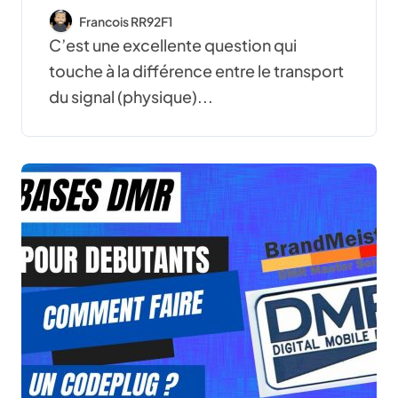
propre au numérique ?
Francois RR92F1
C’est une excellente question qui
touche à la différence entre le transport
du signal (physique)...