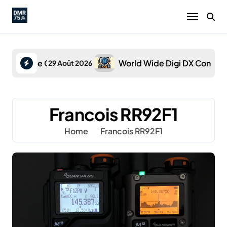
Skip
to
content
oamateur de Colombiers
World Wide Digi DX Contest
29 Août 2026
29 A
Francois RR92F1
Home
Francois RR92F1