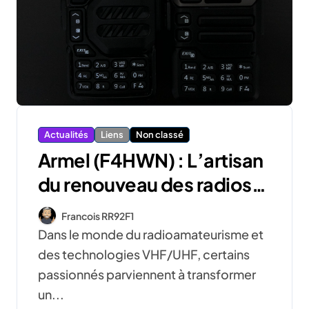
Actualités
Liens
Non classé
Armel (F4HWN) : L’artisan
du renouveau des radios
Quansheng
Francois RR92F1
Dans le monde du radioamateurisme et
des technologies VHF/UHF, certains
passionnés parviennent à transformer
un...