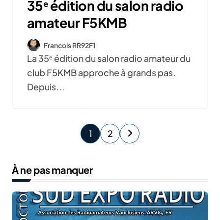
35ᵉ édition du salon radio
amateur F5KMB
Francois RR92F1
La 35ᵉ édition du salon radio amateur du
club F5KMB approche à grands pas.
Depuis...
P
1
2
a
À ne pas manquer
g
i
n