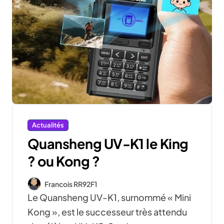
Actualités
Quansheng UV-K1 le King
? ou Kong ?
Francois RR92F1
Le Quansheng UV-K1, surnommé « Mini
Kong », est le successeur très attendu