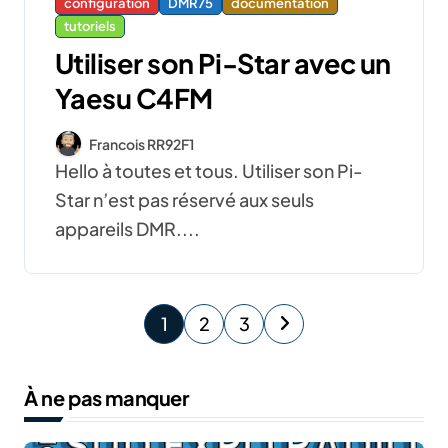
configuration
DMR75
documentation
tutoriels
Utiliser son Pi-Star avec un
Yaesu C4FM
Francois RR92F1
Hello à toutes et tous. Utiliser son Pi-
Star n’est pas réservé aux seuls
appareils DMR....
P
1
2
3
a
À ne pas manquer
g
i