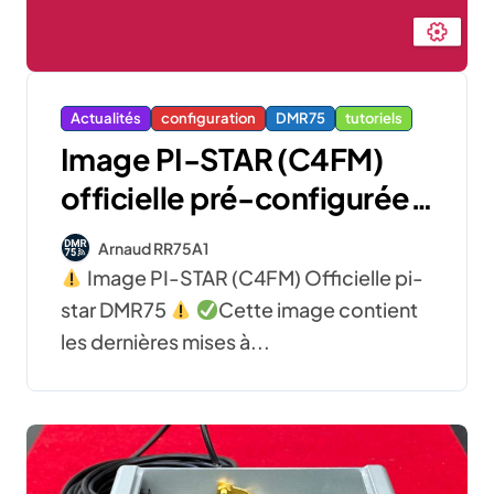
Actualités
configuration
DMR75
tutoriels
Image PI-STAR (C4FM)
officielle pré-configurée
pour DMR75
Arnaud RR75A1
Image PI-STAR (C4FM) Officielle pi-
star DMR75
Cette image contient
les dernières mises à...