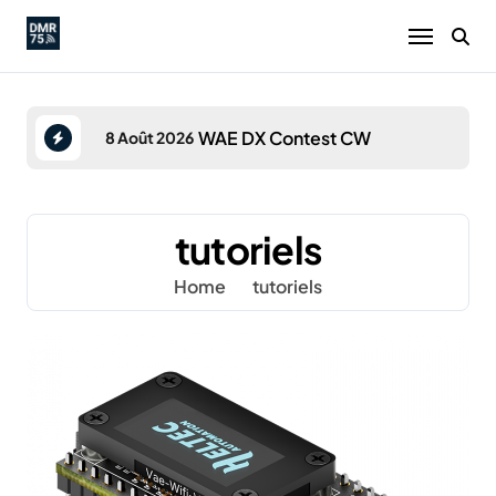
Skip
to
content
st CW
WAE DX Contest CW
8 Août 2026
22 Août
tutoriels
Home
tutoriels