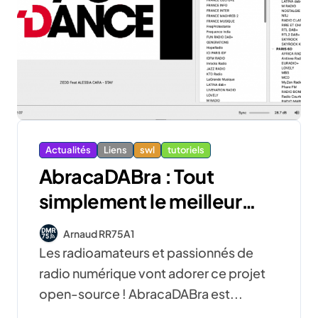
Actualités
Liens
swl
tutoriels
AbracaDABra : Tout
simplement le meilleur
décodeur radio
Arnaud RR75A1
DAB/DAB+ !
Les radioamateurs et passionnés de
radio numérique vont adorer ce projet
open-source ! AbracaDABra est...