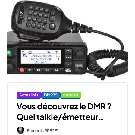
Actualités
DMR75
tutoriels
Vous découvrez le DMR ?
Quel talkie/émetteur
choisir ?
Francois RR92F1