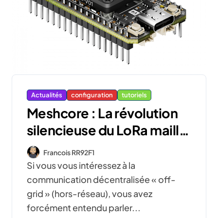
Actualités
configuration
tutoriels
Meshcore : La révolution
silencieuse du LoRa maillé
hors-réseau (Et pourquoi il
Francois RR92F1
bouscule Meshtastic)
Si vous vous intéressez à la
communication décentralisée « off-
grid » (hors-réseau), vous avez
forcément entendu parler...