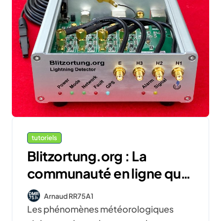
tutoriels
Blitzortung.org : La
communauté en ligne qui
surveille les éclairs en
Arnaud RR75A1
temps réel
Les phénomènes météorologiques