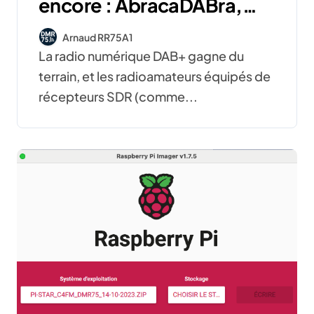
encore : AbracaDABra,
welle.io et SDR-J DAB
Arnaud RR75A1
face à face
La radio numérique DAB+ gagne du
terrain, et les radioamateurs équipés de
récepteurs SDR (comme...