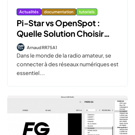
Actualités
documentation
tutoriels
Pi-Star vs OpenSpot :
Quelle Solution Choisir
pour Votre Hotspot
Arnaud RR75A1
Numérique ?
Dans le monde de la radio amateur, se
connecter à des réseaux numériques est
essentiel...