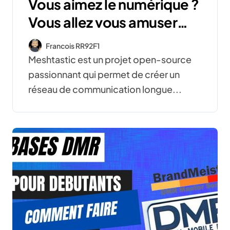
Vous aimez le numérique ?
Vous allez vous amuser
avec Meshtastic !
Francois RR92F1
Meshtastic est un projet open-source
passionnant qui permet de créer un
réseau de communication longue...