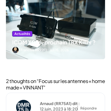
Actualités
ICOM X026, prochain TRX Killer ?
Francois RR92F1
Juil 15, 2026
2 thoughts on “Focus sur les antennes « home
made » VINNANT”
Arnaud (RR75A1)
dit :
Répondre
12 juin, 2023 à 18:20