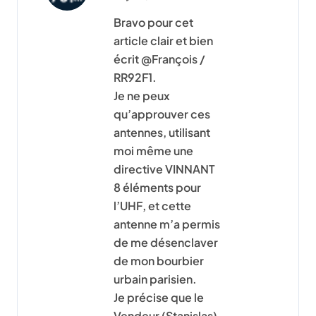
Bravo pour cet
article clair et bien
écrit @François /
RR92F1.
Je ne peux
qu’approuver ces
antennes, utilisant
moi même une
directive VINNANT
8 éléments pour
l’UHF, et cette
antenne m’a permis
de me désenclaver
de mon bourbier
urbain parisien.
Je précise que le
Vendeur (Stanislas)