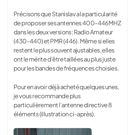
Précisons que Stanislav a la particularité
de proposer ses antennes 400-446MHZ
dans les deux versions; Radio Amateur
(430-440) et PMR (446). Même si elles
restent le plus souvent ajustables, elles
ont le mérite d’être taillées au plus juste
pour les bandes de fréquences choisies.
Pour en avoir déjà acheté quelques unes,
je vous recommande plus
particulièrement l’antenne directive 8
éléments (illustration ci-après).