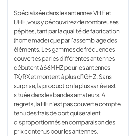
Spécialisée dans les antennes VHF et
UHF, vous y découvrirez de nombreuses
pépites, tant par la qualité de fabrication
(home made) que par l’assemblage des
éléments. Les gammes de fréquences
couvertes par les différentes antennes
débutent à 66MHZ pour les antennes
TX/RX et montent à plus d’1GHZ. Sans
surprise, la production la plus variée est
située dans les bandes amateurs. A
regrets, la HF n’est pas couverte compte
tenu des frais de port qui seraient
disproportionnés en comparaison des
prix contenus pour les antennes.