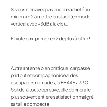
Si vous n’en avez pas encore acheté au
minimum 2 à mettre en stack (en mode
vertical avec +3dB à la clé)…
Et vu le prix, prenez en 2 de plus à offrir !
Autre antenne bien pratique, car passe
partout et compagnon idéal des
escapades nomades, la FE 446 à 33€.
Solide, à toute épreuve, elle donnera le
plus souvent entière satisfaction malgré
sa taille compacte.