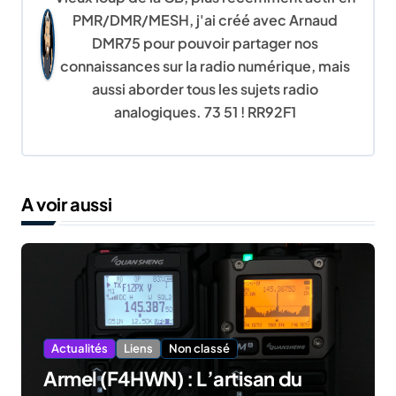
a
PMR/DMR/MESH, j'ai créé avec Arnaud
t
DMR75 pour pouvoir partager nos
connaissances sur la radio numérique, mais
i
aussi aborder tous les sujets radio
o
analogiques. 73 51 ! RR92F1
n
d
A voir aussi
e
l
’
a
Actualités
Liens
Non classé
r
Armel (F4HWN) : L’artisan du