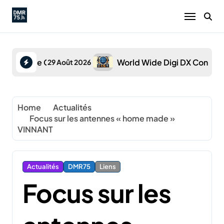
Skip
to
content
World Wide Digi DX Contest
World Wide Digi DX C
29 Août 2026
Home
Actualités
Focus sur les antennes « home made »
VINNANT
Actualités
DMR75
Liens
Focus sur les