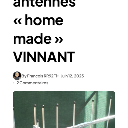
antennes
« home
made »
VINNANT
By Francois RR92F1
Juin 12, 2023
2 Commentaires