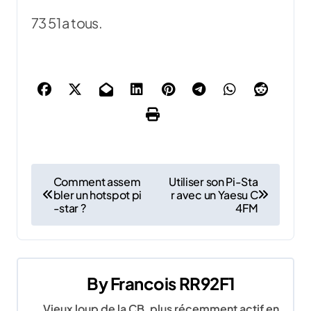
73 51 a tous.
N
Comment assem
Utiliser son Pi-Sta
bler un hotspot pi
r avec un Yaesu C
a
-star ?
4FM
v
i
By
Francois RR92F1
g
Vieux loup de la CB, plus récemment actif en